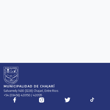
MUNICIPALIDAD DE CHAJARÍ
Salvarredy 1430 (3228) Chajarí, Entre Rios
+54 (03456) 420150 / 420135